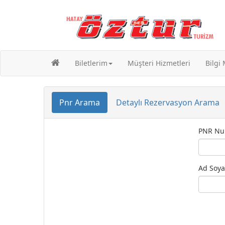
Biletlerim
Müşteri Hizmetleri
Bilgi
Pnr Arama
Detaylı Rezervasyon Arama
PNR Nu
Ad Soya